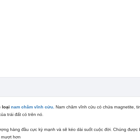
 loại
nam châm vĩnh cửu.
Nam châm vĩnh cửu có chứa magnetite, ti
ủa trái đất có trên nó.
ượng hàng đầu cực kỳ mạnh và sẽ kéo dài suốt cuộc đời.
Chúng được 
ng mượt hơn