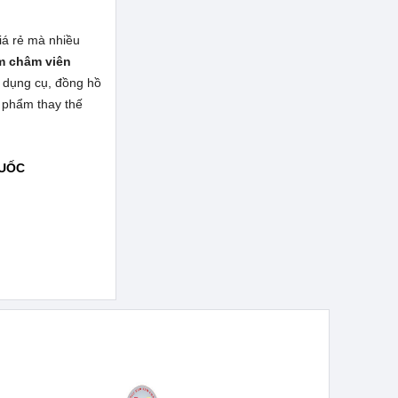
iá rẻ mà nhiều
m châm viên
, dụng cụ, đồng hồ
n phẩm thay thế
QUỐC