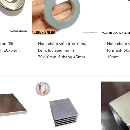
ròn đất
Nam châm viên tròn lỗ mạ
Nam châm vi
ất hiếm, lực
Nam châm viên đất hiếm khối
Nam châm vi
ạnh 18x5mm
kẽm, lực siêu mạnh
từ mạnh 50x
0x25mm có lỗ
chữ nhật 100x10x5mm có 2
chữ nhật 50
70x10mm lỗ thẳng 45mm
10mm
lỗ vát
hêm
Xem thêm
Xe