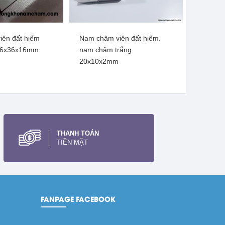
ên đất hiếm
Nam châm viên đất hiếm.
ên đất hiếm, lực
Nam châm đất hiếm mạ kẽm
36x36x16mm
nam châm trắng
0x20mm lỗ vát
lực siêu mạnh 47x10mm lỗ
20x10x2mm
10mm
thẳng
m thêm
Xem thêm
THANH TOÁN
TIỀN MẶT
FANPAGE FACEBOOK