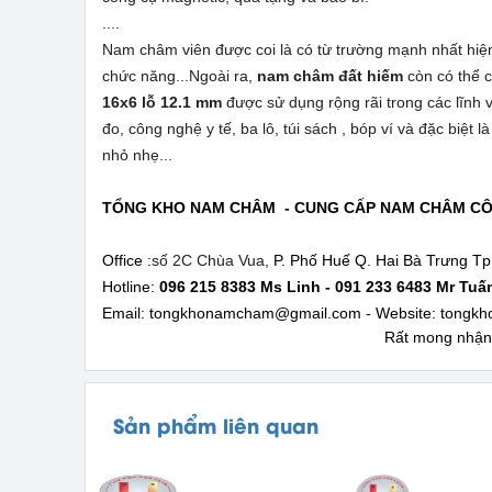
....
Nam châm viên được coi là có từ trường mạnh nhất hiện 
chức năng...Ngoài ra,
nam châm đất hiếm
còn có thể 
16x6 lỗ 12.1 mm
được sử dụng rộng rãi trong các lĩnh 
đo, công nghệ y tế, ba lô, túi sách , bóp ví và đặc biệ
nhỏ nhẹ...
TỔNG KHO NAM CHÂM - CUNG CẤP NAM CHÂM CÔN
Office :
số 2C Chùa Vua,
P. Phố Huế Q. Hai Bà Trưng T
Hotline:
096 215 8383 Ms Linh - 091 233 6483 Mr Tu
Email: tongkhonamcham@gmail.com - Website:
tongk
Rất mong nhận 
Sản phẩm liên quan