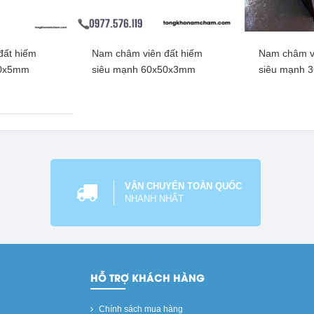
đất hiếm
Nam châm viên đất hiếm
Nam châm vi
ròn đất hiếm,
Nam châm viên tròn lỗ mạ
Nam châm vi
50x5mm
siêu mạnh 60x50x3mm
siêu mạnh 
x5mm lỗ vát
kẽm, lực siêu mạnh 70x10mm
từ mạnh 5
m
lỗ thẳng 45mm
hêm
Xem thêm
Xe
VẬN CHUYỂN TOÀN QUỐC
NHANH NHẤT
HỖ TRỢ KHÁCH HÀNG
Chính sách mua hàng