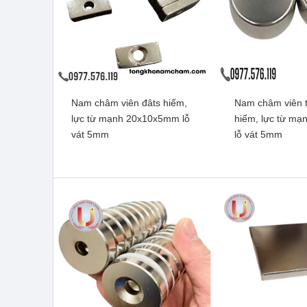
Nam châm viên đâts hiếm,
Nam châm viên t
Nam châm đen Ferrite
Nam châm viên đ
lực từ mạnh 20x10x5mm lỗ
hiếm, lực từ m
10x2mm
từ mạnh 100x10
vát 5mm
lỗ vát 5mm
vát
Xem thêm
Xem t