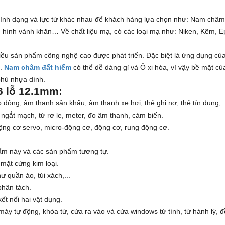
 hình dạng và lực từ khác nhau để khách hàng lựa chọn như: Nam châm
 hình vành khăn… Về chất liệu mạ, có các loại mạ như: Niken, Kẽm, E
hiều sản phẩm công nghệ cao được phát triển. Đặc biệt là ứng dụng củ
.
Nam châm đất hiếm
có thể dễ dàng gỉ và Ô xi hóa, vì vậy bề mặt c
phủ nhựa dính.
 lỗ 12.1mm:
 động, âm thanh sân khấu, âm thanh xe hơi, thẻ ghi nợ, thẻ tín dụng,..
 ngắt mạch, từ rơ le, meter, đo âm thanh, cảm biến.
g cơ servo, micro-động cơ, động cơ, rung động cơ.
phẩm này và các sản phẩm tương tự.
 mặt cứng kim loại.
ư quần áo, túi xách,...
phân tách.
t nối hai vật dụng.
y tự động, khóa từ, cửa ra vào và cửa windows từ tính, từ hành lý, đồ