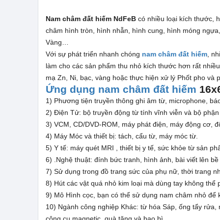
Nam châm đất hiếm NdFeB
có nhiều loại kích thước,
châm hình tròn, hình nhẫn, hình cung, hình móng ngựa,
Vàng…
Với sự phát triển nhanh chóng
nam châm đất hiếm
, n
làm cho các sản phẩm thu nhỏ kích thước hơn rất nhiều
mạ Zn, Ni, bạc, vàng hoặc thực hiện xử lý Phốt pho và 
Ứng dụng nam châm đất hiếm
16x6
1) Phương tiện truyền thông ghi âm từ, microphone, báo
2) Điện Tử: bộ truyền động từ tính vĩnh viễn và bộ phận
3) VCM, CD/DVD-ROM, máy phát điện, máy động cơ, độn
4) Máy Móc và thiết bị: tách, cẩu từ, máy móc từ.
5) Y tế: máy quét MRI , thiết bị y tế, sức khỏe từ sản 
6) .Nghệ thuật: đính bức tranh, hình ảnh, bài viết lên bề
7) Sử dụng trong đồ trang sức của phụ nữ, thời trang nh
8) Hút các vật quá nhỏ kim loại mà dùng tay không thể 
9) Mô Hình cọc, bạn có thể sử dụng nam châm nhỏ để kế
10) Ngành công nghiệp Khác: từ hóa Sáp, ống tẩy rửa, má
công cụ magnetic, quà tặng và bao bì.