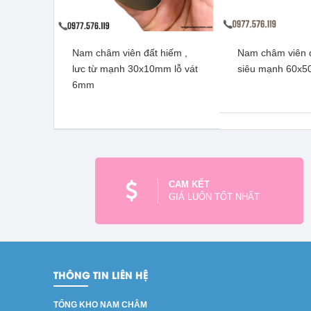
Nam châm viên đất hiếm ,
Nam châm viên 
Nam châm viên đâts hiếm,
Nam châm viên t
lưc từ mạnh 30x10mm lỗ vát
siêu mạnh 60x
lực từ mạnh 20x10x5mm lỗ
lực từ mạnh 18
6mm
vát 5mm
5m
Xem thêm
Xem t
CAM KẾT
GIÁ LUÔN TỐT NHẤT
THÔNG TIN LIÊN HỆ
TỔNG KHO NAM CHÂM