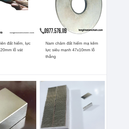
ên đất hiếm, lực
Nam châm đất hiếm mạ kẽm
ên đất hiếm khối
Nam châm viên đất hiếm, lực
20mm lỗ vát
lực siêu mạnh 47x10mm lỗ
x10x5mm có 2 lỗ
từ mạnh 30x15x5mm có 2 lỗ
thẳng
vát
vát
m thêm
Xem thêm