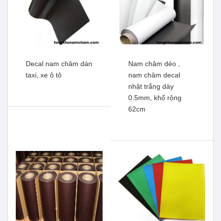
Decal nam châm dán
Nam châm dẻo ,
taxi, xe ô tô
nam châm decal
nhật trắng dày
0.5mm, khổ rộng
62cm
Nam châm dẻo
Mào từ taxxi nam châm
1500x7x7mm
Xem thêm
Xem thêm