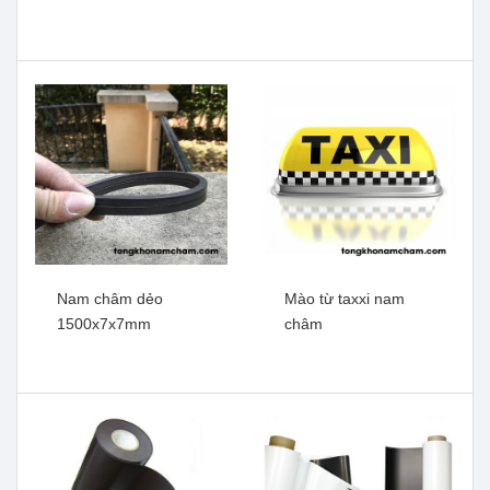
Nam châm dẻo tấm A4 dày
Nam châm dẻo tấm A4 có
2mm
băng keo 2 mặt dày 2mm
Xem thêm
Xem thêm
Nam châm dẻo
Mào từ taxxi nam
1500x7x7mm
châm
Nam châm dẻo A4 có băng
Nam châm dẻo
keo 1mm
1000x20x5mm
Xem thêm
Xem thêm