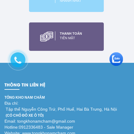
NHANH NHẤT
Nam châm dẻo nhiều màu
Nam châm dẻo dạng cuộn
khổ A4
khổ 62cm độ dày 0.5mm,
Xem thêm
0.75mm, 1mm, 1.5mm,
2mm
THANH TOÁN
Xem thêm
TIỀN MẶT
THÔNG TIN LIÊN HỆ
TỔNG KHO NAM CHÂM
Địa chỉ:
Tập thể Nguyễn Công Trứ, Phố Huế, Hai Bà Trưng, Hà Nội
(CÓ CHỖ ĐỖ XE Ô TÔ)
Email: tongkhonamcham@gmail.com
Hotline:0912336483 - Sale Manager
Website: www.tongkhonamcham.com