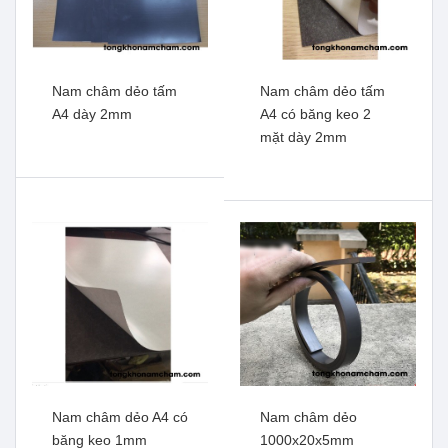
Nam châm dẻo tấm
Nam châm dẻo tấm
A4 dày 2mm
A4 có băng keo 2
mặt dày 2mm
Nam châm dẻo dạng cuộn
Nam châm dẻo dạng dải
W30x1.6x10000mm
băng keo 2 mặt
Xem thêm
w25x1.6x10000mm ( rộng
25mm, dày 1.6mm, dài 10
mét)
Xem thêm
Nam châm dẻo A4 có
Nam châm dẻo
băng keo 1mm
1000x20x5mm