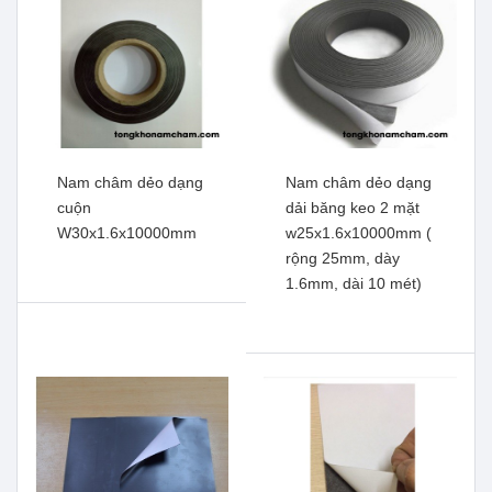
Nam châm dẻo dạng
Nam châm dẻo dạng
cuộn
dải băng keo 2 mặt
W30x1.6x10000mm
w25x1.6x10000mm (
rộng 25mm, dày
1.6mm, dài 10 mét)
Nam châm dẻo tấm A4
Nam châm dẻo khổ
băng keo 0.75mm
620x2x1000mm
Xem thêm
Xem thêm