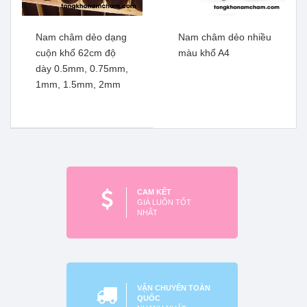
Nam châm dẻo dạng
Nam châm dẻo nhiều
cuộn khổ 62cm độ
màu khổ A4
Decal nam châm dán taxi,
dày 0.5mm, 0.75mm,
xe ô tô
Nam châm dẻo , nam
1mm, 1.5mm, 2mm
châm decal nhật trắng dày
Xem thêm
0.5mm, khổ rộng 62cm
Xem thêm
CAM KẾT
GIÁ LUÔN TỐT
NHẤT
VẬN CHUYỂN TOÀN
QUỐC