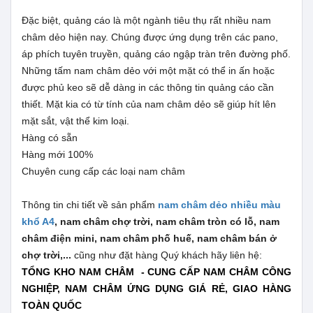
Đặc biệt, quảng cáo là một ngành tiêu thụ rất nhiều nam
châm dẻo hiện nay. Chúng được ứng dụng trên các pano,
áp phích tuyên truyền, quảng cáo ngập tràn trên đường phố.
Những tấm nam châm dẻo với một mặt có thể in ấn hoặc
được phủ keo sẽ dễ dàng in các thông tin quảng cáo cần
thiết. Mặt kia có từ tính của nam châm dẻo sẽ giúp hít lên
mặt sắt, vật thể kim loại.
Hàng có sẵn
Hàng mới 100%
Chuyên cung cấp các loại nam châm
Thông tin chi tiết về sản phẩm
nam châm dẻo nhiều màu
khổ A4
, nam châm chợ trời, nam châm tròn có lỗ, nam
châm điện mini, nam châm phố huế, nam châm bán ở
chợ trời,...
cũng như đặt hàng Quý khách hãy liên hệ:
TỔNG KHO NAM CHÂM - CUNG CẤP NAM CHÂM CÔNG
NGHIỆP, NAM CHÂM ỨNG DỤNG GIÁ RẺ, GIAO HÀNG
TOÀN QUỐC