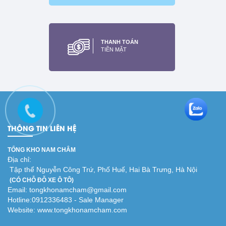
Nam châm viên đất hiếm.
nam châm trắng
20x10x2mm
THANH TOÁN
Xem thêm
TIỀN MẶT
THÔNG TIN LIÊN HỆ
TỔNG KHO NAM CHÂM
Địa chỉ:
Tập thể Nguyễn Công Trứ, Phố Huế, Hai Bà Trưng, Hà Nội
(CÓ CHỖ ĐỖ XE Ô TÔ)
Email: tongkhonamcham@gmail.com
Hotline:0912336483 - Sale Manager
Website: www.tongkhonamcham.com