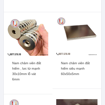
hiếm, lực từ mạnh
kẽm, lực siêu mạnh
18x5mm lỗ vát 5mm
70x10mm lỗ thẳng 45mm
Xem thêm
Xem thêm
Nam châm viên đất
Nam châm viên đất
hiếm , lưc từ mạnh
hiếm siêu mạnh
30x10mm lỗ vát
60x50x5mm
6mm
Nam châm viên đất hiếm,
Nam châm đất hiếm mạ
lực từ mạnh 50x20mm lỗ
kẽm lực siêu mạnh
vát 10mm
47x10mm lỗ thẳng
Xem thêm
Xem thêm