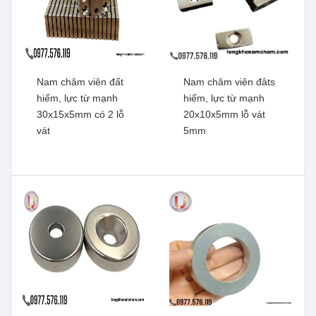
Nam châm viên đất
Nam châm viên đâts
hiếm, lực từ mạnh
hiếm, lực từ mạnh
30x15x5mm có 2 lỗ
20x10x5mm lỗ vát
vát
5mm
Nam châm viên đất hiếm
Nam châm viên đất hiếm
khối chữ nhật
khối chữ nhật 50x10x5mm
100x10x5mm có 2 lỗ vát
có 2 lỗ vát
Xem thêm
Xem thêm