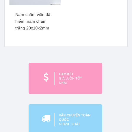
Nam châm viên đất
hiếm. nam châm
trắng 20x10x2mm
Nam châm viên đất hiếm
Nam châm viên đất hiếm
siêu mạnh 60x50x3mm
siêu mạnh 36x36x16mm
Xem thêm
Xem thêm
CAM KẾT
GIÁ LUÔN TỐT
NHẤT
VẬN CHUYỂN TOÀN
QUỐC
NHANH NHẤT