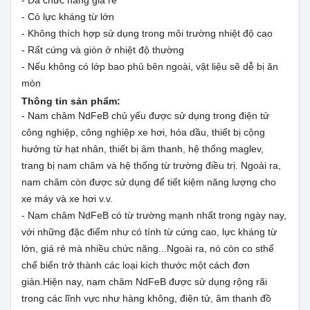
- Đa chức năng giá rẻ
- Có lực kháng từ lớn
- Không thích hợp sử dụng trong môi trường nhiệt độ cao
- Rất cứng và giòn ở nhiệt độ thường
- Nếu không có lớp bao phủ bên ngoài, vật liệu sẽ dễ bị ăn
mòn
Thông tin sản phẩm:
- Nam châm NdFeB chủ yếu được sử dụng trong điện tử
công nghiệp, công nghiệp xe hơi, hóa dầu, thiết bị cộng
hưởng từ hạt nhân, thiết bị âm thanh, hệ thống maglev,
trang bị nam châm và hệ thống từ trường điều trị. Ngoài ra,
nam châm còn được sử dụng để tiết kiệm năng lượng cho
xe máy và xe hơi v.v.
- Nam châm NdFeB có từ trường mạnh nhất trong ngày nay,
với những đặc điểm như có tính từ cứng cao, lực kháng từ
lớn, giá rẻ mà nhiều chức năng...Ngoài ra, nó còn co sthể
chế biến trở thành các loại kích thước một cách đơn
giản.Hiện nay, nam châm NdFeB được sử dụng rộng rãi
trong các lĩnh vực như hàng không, điện tử, âm thanh đồ