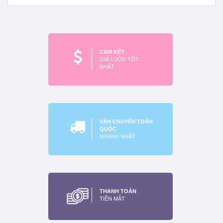
siêu mạnh 60x50x3mm
siêu mạnh 36x36x16mm
Xem thêm
Xem thêm
CAM KẾT
GIÁ LUÔN TỐT
NHẤT
VẬN CHUYỂN TOÀN
QUỐC
NHANH NHẤT
Nam châm viên đất hiếm.
nam châm trắng
20x10x2mm
THANH TOÁN
Xem thêm
TIỀN MẶT