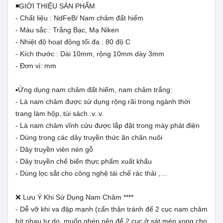
◾GIỚI THIỆU SẢN PHẨM
- Chất liệu : NdFeB/ Nam châm đất hiếm
- Màu sắc : Trắng Bạc, Mạ Niken
- Nhiệt độ hoạt động tối đa : 80 độ C
- Kích thước : Dài 10mm, rộng 10mm dày 3mm
- Đơn vị: mm
▪️Ứng dụng nam châm đất hiếm, nam châm trắng:
- Là nam châm được sử dụng rộng rãi trong ngành thời
trang làm hộp, túi sách..v..v.
- Là nam châm vĩnh cửu được lắp đặt trong máy phát điện
- Dùng trong các dây truyền thức ăn chăn nuôi
- Dây truyền viên nén gỗ
- Dây truyền chế biến thực phẩm xuất khẩu
- Dùng lọc sắt cho công nghệ tái chế rác thải ,…
❌ Lưu Ý Khi Sử Dụng Nam Châm ****
- Dễ vỡ khi va đập mạnh (cẩn thận tránh để 2 cục nam châm
hít nhau tự do, muốn ghép nên để 2 cục ở sát mép xong cho