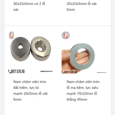
30x15x5mm có 2 lỗ
20x10x5mm lỗ vát
vát
5mm
Nam châm viên đất hiếm
Nam châm viên đất hiếm
khối chữ nhật
khối chữ nhật 50x10x5mm
100x10x5mm có 2 lỗ vát
có 2 lỗ vát
Xem thêm
Xem thêm
Nam châm viên tròn
Nam châm viên tròn
đất hiếm, lực từ
lỗ mạ kẽm, lực siêu
mạnh 18x5mm lỗ vát
mạnh 70x10mm lỗ
5mm
thẳng 45mm
Nam châm viên đất hiếm,
Nam châm viên đâts hiếm,
lực từ mạnh 30x15x5mm
lực từ mạnh 20x10x5mm
có 2 lỗ vát
lỗ vát 5mm