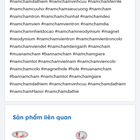
#namchamdathiem #namchamvinhcuu #namchamferrite
#namchamcuuho #namchamsieucuong #namcham
#namchamtron #namchamchunhat #namchamdeo
#namchamvien #namchamvientron #namchamdia
#namchamnhietdocao #namchamneodymium #magnet
#neodymium #namchamvientron #namchamvientroncolo
#namchamviendet #namchamtienganh #namcham
#muanamcham #bannamcham #namchamgiare
#namchamtot #namchamvietnam #namchamviencolo
#namchamcolo #magnethole #hole #muanamcham
#bannamcham #namchamtot #namchamgiare
#namchamdathiem #namchamvinhcuu #namchamdathiem
#namchamHanoi #namchamdathie
Sản phẩm liên quan