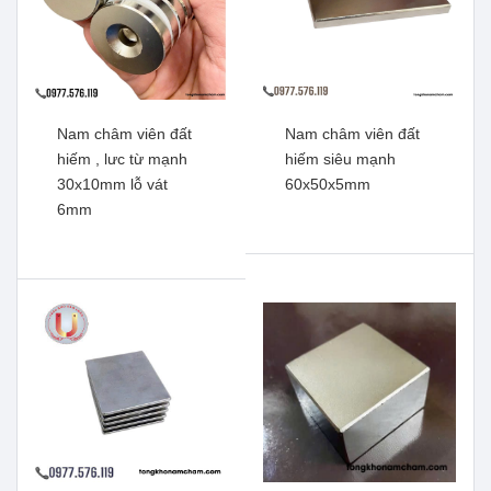
Nam châm viên đất
Nam châm viên đất
hiếm , lưc từ mạnh
hiếm siêu mạnh
30x10mm lỗ vát
60x50x5mm
6mm
Nam châm viên đất hiếm,
Nam châm đất hiếm mạ
lực từ mạnh 50x20mm lỗ
kẽm lực siêu mạnh
vát 10mm
47x10mm lỗ thẳng
Xem thêm
Xem thêm