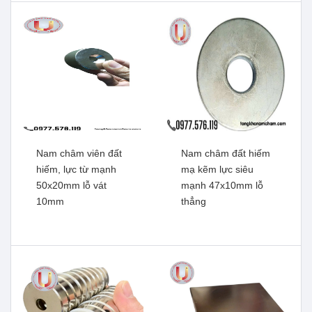
Xem thêm
Xem thêm
Nam châm viên đất
Nam châm đất hiếm
hiếm, lực từ mạnh
mạ kẽm lực siêu
50x20mm lỗ vát
mạnh 47x10mm lỗ
10mm
thẳng
Nam châm viên tròn đất
Nam châm viên tròn lỗ mạ
hiếm, lực từ mạnh
kẽm, lực siêu mạnh
18x5mm lỗ vát 5mm
70x10mm lỗ thẳng 45mm
Xem thêm
Xem thêm