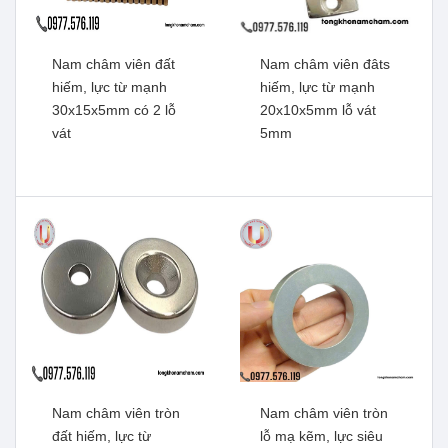
Nam châm viên đất
Nam châm viên đâts
hiếm, lực từ mạnh
hiếm, lực từ mạnh
30x15x5mm có 2 lỗ
20x10x5mm lỗ vát
vát
5mm
Nam châm viên đất hiếm
Nam châm viên đất hiếm
khối chữ nhật
khối chữ nhật 50x10x5mm
100x10x5mm có 2 lỗ vát
có 2 lỗ vát
Xem thêm
Xem thêm
Nam châm viên tròn
Nam châm viên tròn
đất hiếm, lực từ
lỗ mạ kẽm, lực siêu