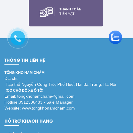
20x10x2mm
THANH TOÁN
Xem thêm
TIỀN MẶT
THÔNG TIN LIÊN HỆ
TỔNG KHO NAM CHÂM
Địa chỉ:
Tập thể Nguyễn Công Trứ, Phố Huế, Hai Bà Trưng, Hà Nội
(CÓ CHỖ ĐỖ XE Ô TÔ)
Email: tongkhonamcham@gmail.com
Hotline:0912336483 - Sale Manager
Website: www.tongkhonamcham.com
HỖ TRỢ KHÁCH HÀNG