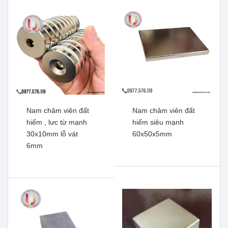
Xem thêm
Xem thêm
Nam châm viên đất
Nam châm viên đất
hiếm , lưc từ mạnh
hiếm siêu mạnh
30x10mm lỗ vát
60x50x5mm
6mm
Nam châm viên đất hiếm,
Nam châm đất hiếm mạ
lực từ mạnh 50x20mm lỗ
kẽm lực siêu mạnh
vát 10mm
47x10mm lỗ thẳng
Xem thêm
Xem thêm