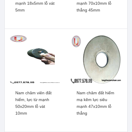
mạnh 18x5mm lỗ vát
mạnh 70x10mm lỗ
5mm
thẳng 45mm
Nam châm viên đất hiếm,
Nam châm viên đâts hiếm,
lực từ mạnh 30x15x5mm
lực từ mạnh 20x10x5mm
có 2 lỗ vát
lỗ vát 5mm
Xem thêm
Xem thêm
Nam châm viên đất
Nam châm đất hiếm
hiếm, lực từ mạnh
mạ kẽm lực siêu
50x20mm lỗ vát
mạnh 47x10mm lỗ
10mm
thẳng
Nam châm viên tròn đất
Nam châm viên tròn lỗ mạ
hiếm, lực từ mạnh
kẽm, lực siêu mạnh
18x5mm lỗ vát 5mm
70x10mm lỗ thẳng 45mm