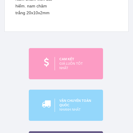
hiếm. nam châm
trắng 20x10x2mm
Nam châm viên đất hiếm
Nam châm viên đất hiếm
siêu mạnh 60x50x3mm
siêu mạnh 36x36x16mm
Xem thêm
Xem thêm
CAM KẾT
GIÁ LUÔN TỐT
NHẤT
VẬN CHUYỂN TOÀN
QUỐC
NHANH NHẤT
Nam châm viên đất hiếm.
nam châm trắng