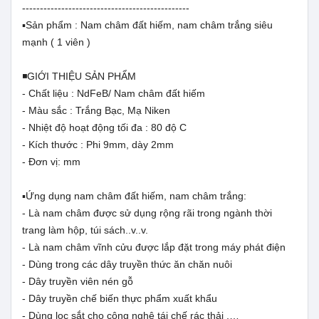
-----------------------------------------------
▪️Sản phẩm : Nam châm đất hiếm, nam châm trắng siêu
mạnh ( 1 viên )
◾GIỚI THIỆU SẢN PHẨM
- Chất liệu : NdFeB/ Nam châm đất hiếm
- Màu sắc : Trắng Bạc, Mạ Niken
- Nhiệt độ hoạt động tối đa : 80 độ C
- Kích thước : Phi 9mm, dày 2mm
- Đơn vị: mm
▪️Ứng dụng nam châm đất hiếm, nam châm trắng:
- Là nam châm được sử dụng rộng rãi trong ngành thời
trang làm hộp, túi sách..v..v.
- Là nam châm vĩnh cửu được lắp đặt trong máy phát điện
- Dùng trong các dây truyền thức ăn chăn nuôi
- Dây truyền viên nén gỗ
- Dây truyền chế biến thực phẩm xuất khẩu
- Dùng lọc sắt cho công nghệ tái chế rác thải ,…