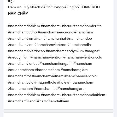
trội.
Cảm ơn Quý khách đã tin tưởng và ủng hộ
TỔNG KHO
NAM CHÂM
#namchamdathiem #namchamvinhcuu #namchamferrite
#namchamcuuho #namchamsieucuong #namcham
#namchamtron #namchamchunhat #namchamdeo
#namchamvien #namchamvientron #namchamdia
#namchamnhietdocao #namchamneodymium #magnet
#neodymium #namchamvientron #namchamvientroncolo
#namchamviendet #namchamtienganh #namcham
#muanamcham #bannamcham #namchamgiare
#namchamtot #namchamvietnam #namchamviencolo
#namchamcolo #magnethole #hole #muanamcham
#bannamcham #namchamtot #namchamgiare
#namchamdathiem #namchamvinhcuu #namchamdathiem
#namchamHanoi #namchamdathiem