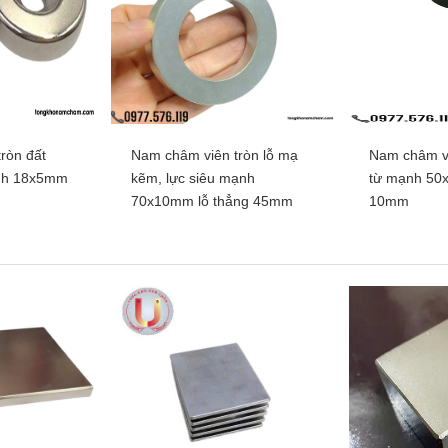
ròn đất
Nam châm viên tròn lỗ mạ
Nam châm vi
ất hiếm, lực
Nam châm viên đất hiếm khối
Nam châm vi
ạnh 18x5mm
kẽm, lực siêu mạnh
từ mạnh 50x
0x25mm có lỗ
chữ nhật 100x10x5mm có 2
chữ nhật 50
70x10mm lỗ thẳng 45mm
10mm
lỗ vát
hêm
Xem thêm
Xe