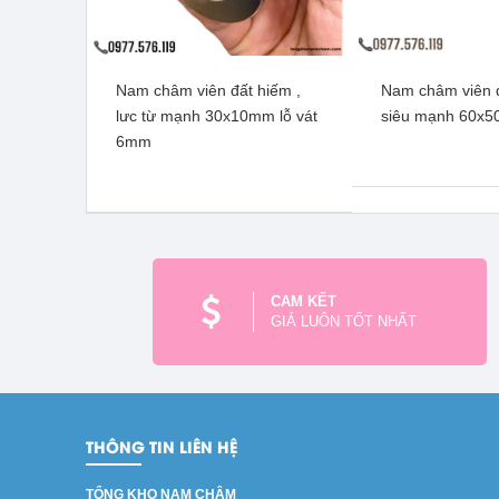
Nam châm viên đất hiếm ,
Nam châm viên 
Nam châm viên đâts hiếm,
Nam châm viên t
lưc từ mạnh 30x10mm lỗ vát
siêu mạnh 60x
lực từ mạnh 20x10x5mm lỗ
lực từ mạnh 18
6mm
vát 5mm
5m
Xem thêm
Xem t
CAM KẾT
GIÁ LUÔN TỐT NHẤT
THÔNG TIN LIÊN HỆ
TỔNG KHO NAM CHÂM