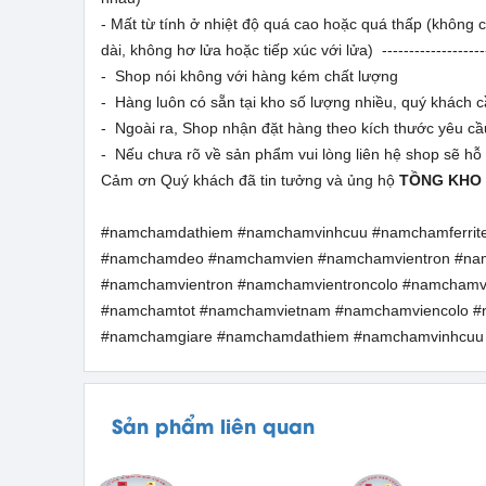
- Mất từ tính ở nhiệt độ quá cao hoặc quá thấp (không ch
dài, không hơ lửa hoặc tiếp xúc với lửa)
-------------------
- Shop nói không với hàng kém chất lượng
- Hàng luôn có sẵn tại kho số lượng nhiều, quý khách cầ
- Ngoài ra, Shop nhận đặt hàng theo kích thước yêu cầ
- Nếu chưa rõ về sản phẩm vui lòng liên hệ shop sẽ hỗ
Cảm ơn Quý khách đã tin tưởng và ủng hộ
TỒNG KHO
#namchamdathiem #namchamvinhcuu #namchamferri
#namchamdeo #namchamvien #namchamvientron #na
#namchamvientron #namchamvientroncolo #namcha
#namchamtot #namchamvietnam #namchamviencolo 
#namchamgiare #namchamdathiem #namchamvinhcuu
Sản phẩm liên quan