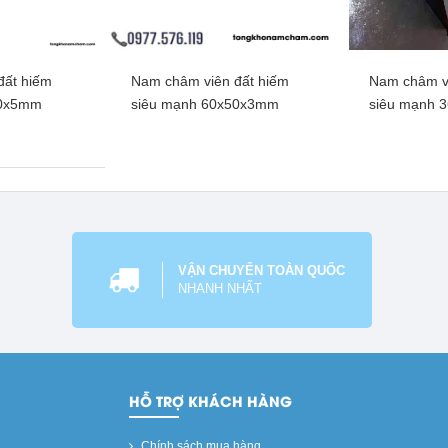
đất hiếm
Nam châm viên đất hiếm
Nam châm vi
ròn đất hiếm,
Nam châm viên tròn lỗ mạ
Nam châm vi
50x5mm
siêu mạnh 60x50x3mm
siêu mạnh 
x5mm lỗ vát
kẽm, lực siêu mạnh 70x10mm
từ mạnh 5
m
lỗ thẳng 45mm
hêm
Xem thêm
Xe
VẬN CHUYỂN TOÀN QUỐC
NHANH NHẤT
HỖ TRỢ KHÁCH HÀNG
Chính sách mua hàng