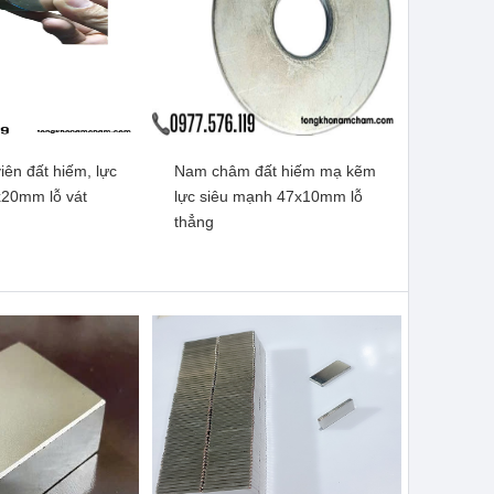
ên đất hiếm, lực
Nam châm đất hiếm mạ kẽm
ên đất hiếm khối
Nam châm viên đất hiếm, lực
20mm lỗ vát
lực siêu mạnh 47x10mm lỗ
x10x5mm có 2 lỗ
từ mạnh 30x15x5mm có 2 lỗ
thẳng
vát
vát
m thêm
Xem thêm