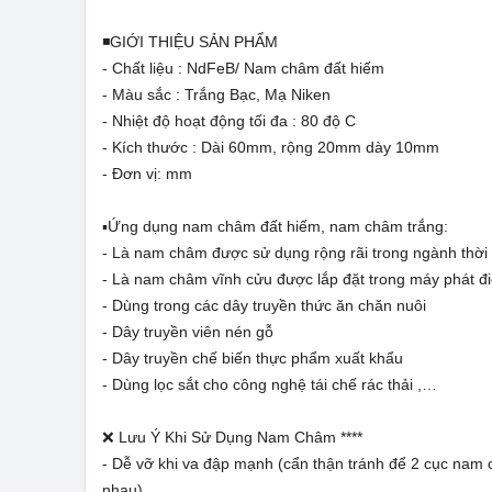
◾GIỚI THIỆU SẢN PHẨM
- Chất liệu : NdFeB/ Nam châm đất hiếm
- Màu sắc : Trắng Bạc, Mạ Niken
- Nhiệt độ hoạt động tối đa : 80 độ C
- Kích thước : Dài 60mm, rộng 20mm dày 10mm
- Đơn vị: mm
▪️Ứng dụng nam châm đất hiếm, nam châm trắng:
- Là nam châm được sử dụng rộng rãi trong ngành thời tr
- Là nam châm vĩnh cửu được lắp đặt trong máy phát đ
- Dùng trong các dây truyền thức ăn chăn nuôi
- Dây truyền viên nén gỗ
- Dây truyền chế biến thực phẩm xuất khẩu
- Dùng lọc sắt cho công nghệ tái chế rác thải ,…
❌ Lưu Ý Khi Sử Dụng Nam Châm ****
- Dễ vỡ khi va đập mạnh (cẩn thận tránh để 2 cục nam
nhau)