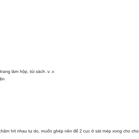
ang làm hộp, túi sách..v..v.
iện
 châm hít nhau tự do, muốn ghép nên để 2 cục ở sát mép xong cho chú