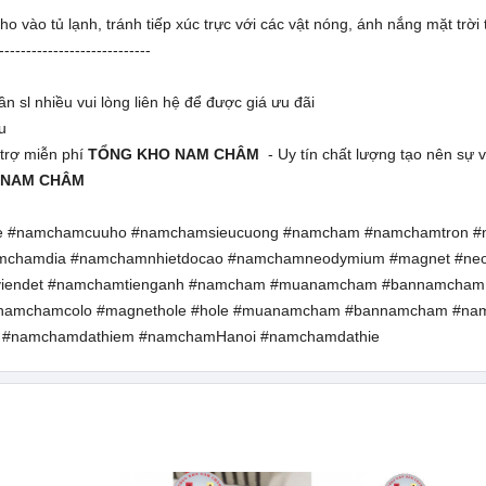
o vào tủ lạnh, tránh tiếp xúc trực với các vật nóng, ánh nắng mặt trời 
----------------------------
n sl nhiều vui lòng liên hệ để được giá ưu đãi
u
 trợ miễn phí
TỔNG KHO NAM CHÂM
- Uy tín chất lượng tạo nên sự vư
 NAM CHÂM
te #namchamcuuho #namchamsieucuong #namcham #namchamtron 
mchamdia #namchamnhietdocao #namchamneodymium #magnet #ne
mviendet #namchamtienganh #namcham #muanamcham #bannamcham
#namchamcolo #magnethole #hole #muanamcham #bannamcham #na
 #namchamdathiem #namchamHanoi #namchamdathie