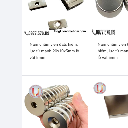
Nam châm viên đâts hiếm,
Nam châm viên t
Nam châm đen Ferrite
Nam châm viên đ
lực từ mạnh 20x10x5mm lỗ
hiếm, lực từ m
10x2mm
từ mạnh 100x10
vát 5mm
lỗ vát 5mm
vát
Xem thêm
Xem t