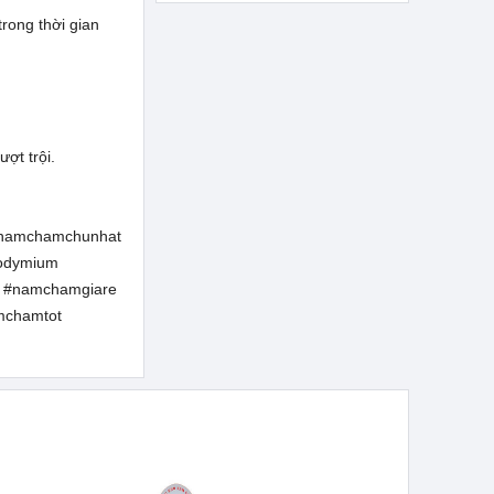
trong thời gian
ợt trội.
#namchamchunhat
odymium
 #namchamgiare
mchamtot