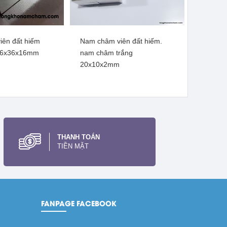
ên đất hiếm
Nam châm viên đất hiếm.
ên đất hiếm, lực
Nam châm đất hiếm mạ kẽm
36x36x16mm
nam châm trắng
0x20mm lỗ vát
lực siêu mạnh 47x10mm lỗ
20x10x2mm
10mm
thẳng
m thêm
Xem thêm
THANH TOÁN
TIỀN MẶT
FANPAGE FACEBOOK