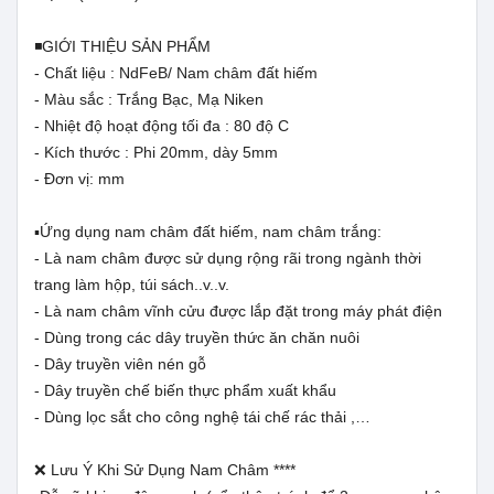
◾GIỚI THIỆU SẢN PHẨM
- Chất liệu : NdFeB/ Nam châm đất hiếm
- Màu sắc : Trắng Bạc, Mạ Niken
- Nhiệt độ hoạt động tối đa : 80 độ C
- Kích thước : Phi 20mm, dày 5mm
- Đơn vị: mm
▪️Ứng dụng nam châm đất hiếm, nam châm trắng:
- Là nam châm được sử dụng rộng rãi trong ngành thời
trang làm hộp, túi sách..v..v.
- Là nam châm vĩnh cửu được lắp đặt trong máy phát điện
- Dùng trong các dây truyền thức ăn chăn nuôi
- Dây truyền viên nén gỗ
- Dây truyền chế biến thực phẩm xuất khẩu
- Dùng lọc sắt cho công nghệ tái chế rác thải ,…
❌ Lưu Ý Khi Sử Dụng Nam Châm ****