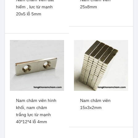
hiếm , lưc từ mạnh
25x8mm
20x5 lỗ 5mm
Nam châm viên đất hiếm
Nam châm viên đất hiếm,
70*10 lỗ 45mm
nam châm trắng
50*30*10mm
Xem thêm
Xem thêm
Nam châm viên hình
Nam châm viên
khối, nam châm
15x3x2mm
trắng lực từ mạnh
40*12*4 lỗ 4mm
Nam châm viên 25x8mm
Nam châm viên đất hiếm ,
lưc từ mạnh 20x5 lỗ 5mm
Xem thêm