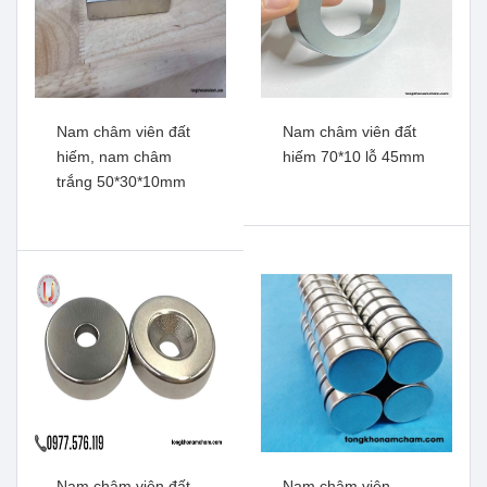
Nam châm viên đất
Nam châm viên đất
hiếm, nam châm
hiếm 70*10 lỗ 45mm
trắng 50*30*10mm
Nam châm viên đất hiếm
Nam châm lực từ mạnh,
17x4.5x3mm
nam châm đất hiếm
Xem thêm
25x20mm có lỗ 6mm bắt
vít
Xem thêm
Nam châm viên đất
Nam châm viên