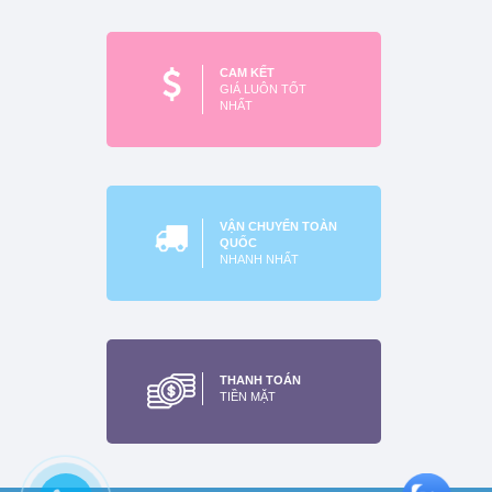
nam châm trắng
lực từ mạnh 50*50*25mm
70x70x30mm
Xem thêm
Xem thêm
CAM KẾT
GIÁ LUÔN TỐT
NHẤT
VẬN CHUYỂN TOÀN
QUỐC
NHANH NHẤT
Nam Châm VIên 20x10mm
Xem thêm
THANH TOÁN
TIỀN MẶT