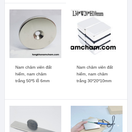
Xem thêm
Nam châm viên đất
Nam châm viên đất
hiếm, nam châm
hiếm, nam châm
trắng 50*5 lỗ 6mm
trắng 30*20*10mm
Nam châm viên
Nam châm viên hình khối,
15x3x2mm
nam châm trắng lực từ
Xem thêm
mạnh 40*12*4 lỗ 4mm
Xem thêm