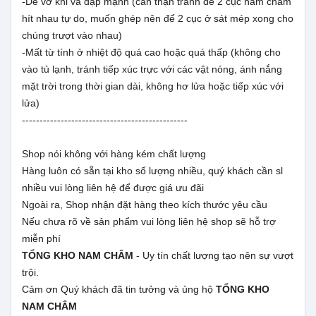
-Dễ vỡ khi va đập mạnh (cẩn thận tránh để 2 cục nam châm
hít nhau tự do, muốn ghép nên để 2 cục ở sát mép xong cho
chúng trượt vào nhau)
-Mất từ tính ở nhiệt độ quá cao hoặc quá thấp (không cho
vào tủ lạnh, tránh tiếp xúc trực với các vật nóng, ánh nắng
mặt trời trong thời gian dài, không hơ lửa hoặc tiếp xúc với
lửa)
-----------------------------------------------
Shop nói không với hàng kém chất lượng
Hàng luôn có sẵn tại kho số lượng nhiều, quý khách cần sl
nhiều vui lòng liên hệ để được giá ưu đãi
Ngoài ra, Shop nhận đặt hàng theo kích thước yêu cầu
Nếu chưa rõ về sản phẩm vui lòng liên hệ shop sẽ hỗ trợ
miễn phí
TỔNG KHO NAM CHÂM
- Uy tín chất lượng tạo nên sự vượt
trội.
Cảm ơn Quý khách đã tin tưởng và ủng hộ
TỔNG KHO
NAM CHÂM