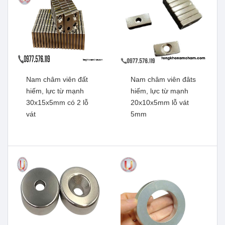
Nam châm viên đất
Nam châm viên đâts
hiếm, lực từ mạnh
hiếm, lực từ mạnh
30x15x5mm có 2 lỗ
20x10x5mm lỗ vát
vát
5mm
Nam châm viên đất hiếm
Nam châm viên đất hiếm
khối chữ nhật
khối chữ nhật 50x10x5mm
100x10x5mm có 2 lỗ vát
có 2 lỗ vát
Xem thêm
Xem thêm