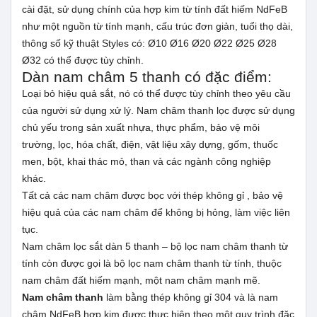
cài đặt, sử dụng chính của hợp kim từ tính đất hiếm NdFeB
như một nguồn từ tính mạnh, cấu trúc đơn giản, tuổi thọ dài,
thông số kỹ thuật Styles có: Ø10 Ø16 Ø20 Ø22 Ø25 Ø28
Ø32 có thể được tùy chỉnh.
Dàn nam châm 5 thanh có đặc điểm:
Loại bỏ hiệu quả sắt, nó có thể được tùy chỉnh theo yêu cầu
của người sử dụng xử lý. Nam châm thanh lọc được sử dụng
chủ yếu trong sản xuất nhựa, thực phẩm, bảo vệ môi
trường, lọc, hóa chất, điện, vật liệu xây dựng, gốm, thuốc
men, bột, khai thác mỏ, than và các ngành công nghiệp
khác.
Tất cả các nam châm được bọc với thép không gỉ , bảo vệ
hiệu quả của các nam châm để không bị hỏng, làm việc liên
tục.
Nam châm lọc sắt dàn 5 thanh – bộ lọc nam châm thanh từ
tính còn được gọi là bộ lọc nam châm thanh từ tính, thuộc
nam châm đất hiếm mạnh, một nam châm mạnh mẽ.
Nam châm thanh
làm bằng thép không gỉ 304 và là nam
châm NdFeB hợp kim được thực hiện theo một quy trình đặc