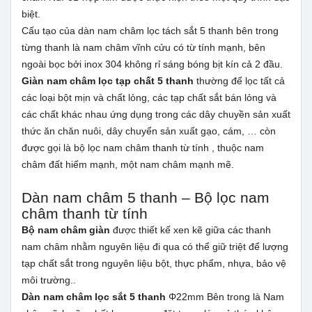
biệt.
Cấu tạo của dàn nam châm lọc tách sắt 5 thanh bên trong
từng thanh là nam châm vĩnh cửu có từ tính mạnh, bên
ngoài bọc bởi inox 304 không rỉ sáng bóng bịt kín cả 2 đầu.
Giàn nam châm lọc tạp chất 5 thanh
thường để lọc tất cả
các loại bột mịn và chất lỏng, các tạp chất sắt bán lỏng và
các chất khác nhau ứng dụng trong các dây chuyền sản xuất
thức ăn chăn nuôi, dây chuyển sản xuất gạo, cám, … còn
được gọi là bộ lọc nam châm thanh từ tính , thuộc nam
châm đất hiếm mạnh, một nam châm mạnh mẽ.
Dàn nam châm 5 thanh – Bộ lọc nam
châm thanh từ tính
Bộ nam châm giàn
được thiết kế xen kẽ giữa các thanh
nam châm nhằm nguyên liệu đi qua có thể giữ triệt để lượng
tạp chất sắt trong nguyên liệu bột, thực phẩm, nhựa, bảo vệ
môi trường..
Dàn nam châm lọc sắt 5 thanh
Φ22mm Bên trong là Nam