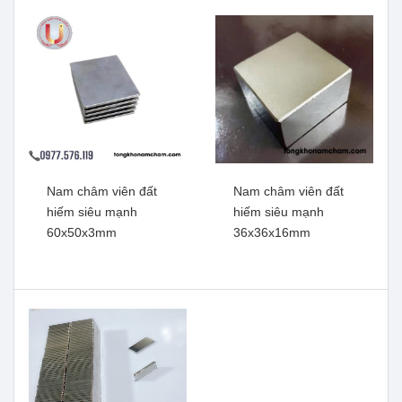
Xem thêm
Xem thêm
Nam châm viên đất
Nam châm viên đất
hiếm siêu mạnh
hiếm siêu mạnh
60x50x3mm
36x36x16mm
Nam châm viên đất hiếm
Nam châm viên đất hiếm ,
siêu mạnh 60x50x5mm
lưc từ mạnh 30x10mm lỗ
vát 6mm
Xem thêm
Xem thêm