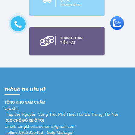
QUỐC
NHANH NHẤT
Nam châm viên đất hiếm.
nam châm trắng
20x10x2mm
THANH TOÁN
Xem thêm
TIỀN MẶT
THÔNG TIN LIÊN HỆ
TỔNG KHO NAM CHÂM
Địa chỉ:
Tập thể Nguyễn Công Trứ, Phố Huế, Hai Bà Trưng, Hà Nội
(CÓ CHỖ ĐỖ XE Ô TÔ)
Email: tongkhonamcham@gmail.com
Hotline:0912336483 - Sale Manager