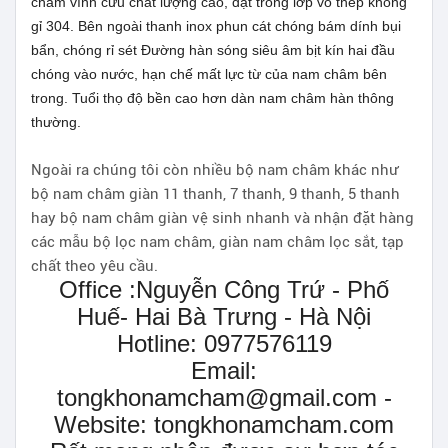
châm vĩnh cữu chất lượng cao, đặt trong lớp vỏ thép không
gỉ 304. Bên ngoài thanh inox phun cát chóng bám dính bụi
bẩn, chóng rỉ sét Đường hàn sóng siêu âm bịt kín hai đầu
chóng vào nước, hạn chế mất lực từ của nam châm bên
trong. Tuổi thọ độ bền cao hơn dàn nam châm hàn thông
thường.
Ngoài ra chúng tôi còn nhiều bộ nam châm khác như
bộ nam châm giàn 11 thanh, 7 thanh, 9 thanh, 5 thanh
hay bộ nam châm giàn vệ sinh nhanh và nhận đặt hàng
các mẫu bộ lọc nam châm, giàn nam châm lọc sắt, tạp
chất theo yêu cầu.
Office :Nguyễn Công Trứ - Phố
Huế- Hai Bà Trưng - Hà Nội
Hotline: 0977576119
Email:
tongkhonamcham@gmail.com -
Website: tongkhonamcham.com