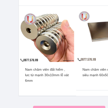
Xem t
Nam châm viên đất hiếm ,
Nam châm viên 
Nam châm viên đâts hiếm,
Nam châm viên t
lưc từ mạnh 30x10mm lỗ vát
siêu mạnh 60x
lực từ mạnh 20x10x5mm lỗ
lực từ mạnh 18
6mm
vát 5mm
5m
Xem thêm
Xem t