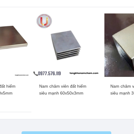
hêm
Xem thêm
Xe
đất hiếm
Nam châm viên đất hiếm
Nam châm vi
ròn đất hiếm,
Nam châm viên tròn lỗ mạ
Nam châm vi
50x5mm
siêu mạnh 60x50x3mm
siêu mạnh 
x5mm lỗ vát
kẽm, lực siêu mạnh 70x10mm
từ mạnh 5
m
lỗ thẳng 45mm
hêm
Xem thêm
Xe