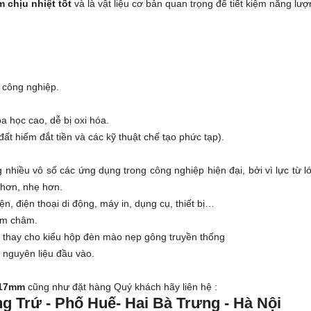
 chịu nhiệt tốt
và là vật liệu cơ bản quan trọng để tiết kiệm năng lượ
 công nghiệp.
a học cao, dễ bị oxi hóa.
ất hiếm đắt tiền và các kỹ thuật chế tạo phức tạp).
 nhiều vô số các ứng dụng trong công nghiệp hiện đại, bởi vì lực từ 
 hơn, nhẹ hơn.
n, điện thoại di động, máy in, dụng cụ, thiết bị…
nam châm.
i thay cho kiểu hộp đèn mào nẹp gông truyền thống
g nguyên liệu đầu vào.
x17mm
cũng như đặt hàng Quý khách hãy liên hệ :
g Trứ - Phố Huế- Hai Bà Trưng - Hà Nội