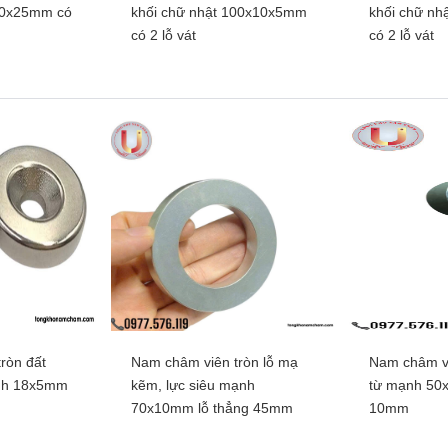
00x25mm có
khối chữ nhật 100x10x5mm
khối chữ n
có 2 lỗ vát
có 2 lỗ vát
ròn đất
Nam châm viên tròn lỗ mạ
Nam châm vi
ất hiếm, lực
Nam châm viên đất hiếm khối
Nam châm vi
ạnh 18x5mm
kẽm, lực siêu mạnh
từ mạnh 50x
0x25mm có lỗ
chữ nhật 100x10x5mm có 2
chữ nhật 50
70x10mm lỗ thẳng 45mm
10mm
lỗ vát