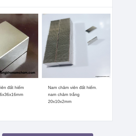
m thêm
Xem thêm
ên đất hiếm
Nam châm viên đất hiếm.
ên đất hiếm, lực
Nam châm đất hiếm mạ kẽm
36x36x16mm
nam châm trắng
0x20mm lỗ vát
lực siêu mạnh 47x10mm lỗ
20x10x2mm
10mm
thẳng
m thêm
Xem thêm