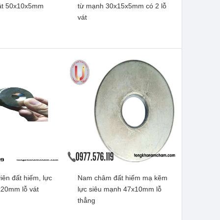
hật 50x10x5mm
từ mạnh 30x15x5mm có 2 lỗ
vát
ên đất hiếm, lực
Nam châm đất hiếm mạ kẽm
ên đất hiếm khối
Nam châm viên đất hiếm, lực
20mm lỗ vát
lực siêu mạnh 47x10mm lỗ
x10x5mm có 2 lỗ
từ mạnh 30x15x5mm có 2 lỗ
thẳng
vát
vát