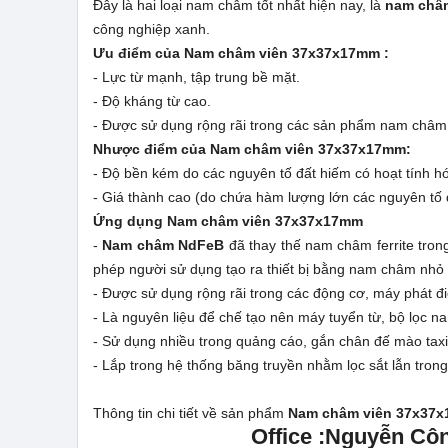
Đây là hai loại nam châm tốt nhất hiện nay, là
nam châm
công nghiệp xanh.
Ưu điểm của Nam châm viên 37x37x17mm :
- Lực từ mạnh, tập trung bề mặt.
- Độ kháng từ cao.
- Được sử dụng rộng rãi trong các sản phẩm nam châm
Nhược điểm của Nam châm viên 37x37x17mm:
- Độ bền kém do các nguyên tố đất hiếm có hoạt tính hó
- Giá thành cao (do chứa hàm lượng lớn các nguyên tố đ
Ứng dụng Nam châm viên 37x37x17mm
-
Nam châm NdFeB
đã thay thế nam châm ferrite trong
phép người sử dụng tạo ra thiết bị bằng nam châm nhỏ
- Được sử dụng rộng rãi trong các động cơ, máy phát điệ
- Là nguyên liệu để chế tạo nên máy tuyển từ, bộ lọc 
- Sử dụng nhiều trong quảng cáo, gắn chân đế mào tax
- Lắp trong hệ thống băng truyền nhằm lọc sắt lẫn tron
Thông tin chi tiết về sản phẩm
Nam châm viên 37x37
Office :Nguyễn Côn