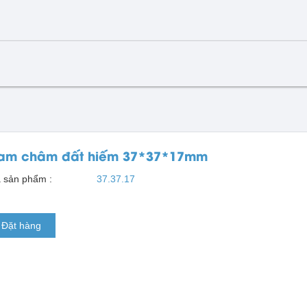
am châm đất hiếm 37*37*17mm
 sản phẩm :
37.37.17
Đặt hàng