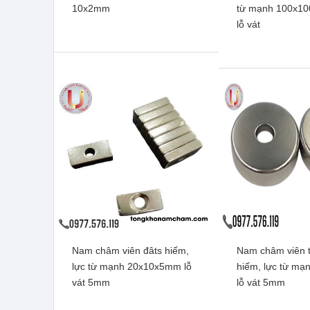
10x2mm
từ mạnh 100x1
lỗ vát
Nam châm viên đâts hiếm,
Nam châm viên t
Nam châm đen Ferrite
Nam châm viên đ
lực từ mạnh 20x10x5mm lỗ
hiếm, lực từ m
10x2mm
từ mạnh 100x10
vát 5mm
lỗ vát 5mm
vát
Xem thêm