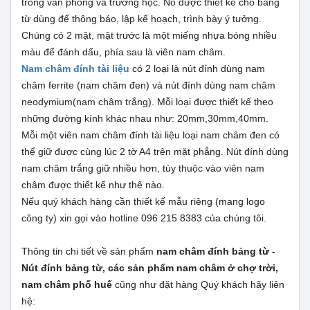
trong văn phòng và trường học. Nó được thiết kế cho bảng
từ dùng để thông báo, lập kế hoạch, trình bày ý tưởng.
Chúng có 2 mặt, mặt trước là một miếng nhựa bóng nhiều
màu để đánh dấu, phía sau là viên nam châm.
Nam châm đính tài liệu
có 2 loại là nút đính dùng nam
châm ferrite (nam châm đen) và nút đính dùng nam châm
neodymium(nam châm trắng). Mỗi loại được thiết kế theo
những đường kính khác nhau như: 20mm,30mm,40mm.
Mỗi một viên nam châm đính tài liệu loại nam châm đen có
thể giữ được cùng lúc 2 tờ A4 trên mặt phẳng. Nút đính dùng
nam châm trắng giữ nhiều hơn, tùy thuộc vào viên nam
châm được thiết kế như thê nào.
Nếu quý khách hàng cần thiết kế mẫu riêng (mang logo
công ty) xin gọi vào hotline 096 215 8383 của chúng tôi.
Thông tin chi tiết về sản phẩm
nam châm đính bảng từ -
Nút đính bảng từ, các sản phẩm nam châm ở chợ trời,
nam châm phố huế
cũng như đặt hàng Quý khách hãy liên
hệ: