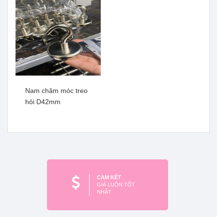
Xem thêm
Nam châm móc treo
hỏi D42mm
Nam châm cứu hộ
Nam châm thí nghiệm chữ
D116mm
U60mm - U80mm
Xem thêm
Xem thêm
CAM KẾT
GIÁ LUÔN TỐT
NHẤT