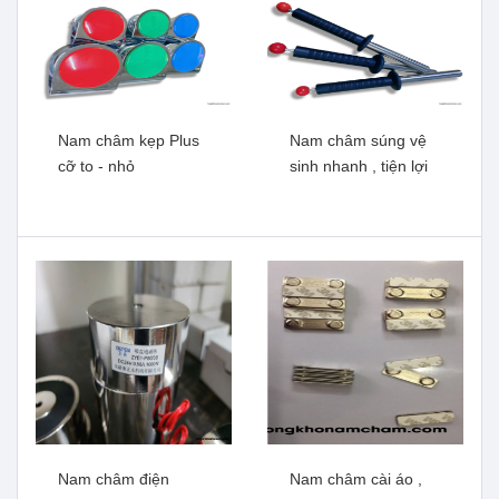
Nam châm kẹp Plus
Nam châm súng vệ
cỡ to - nhỏ
sinh nhanh , tiện lợi
Nam châm ke góc 12kg,
Nam châm chữ I dài
22kg, 33kg
100mm, nam châm thí
nghiệm
Xem thêm
Xem thêm
Nam châm điện
Nam châm cài áo ,