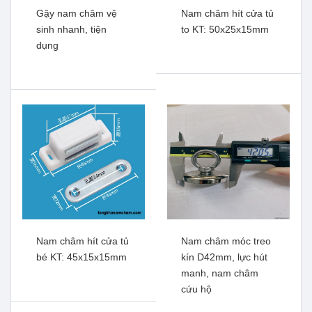
Gậy nam châm vệ
Nam châm hít cửa tủ
sinh nhanh, tiện
to KT: 50x25x15mm
dụng
Móc Treo Nam Châm
Nam châm giàn lọc sắt
D32mm - Treo Ngang Xoay
trong dây chuyền bộ 11
360
thanh
Xem thêm
Xem thêm
Nam châm hít cửa tủ
Nam châm móc treo
bé KT: 45x15x15mm
kín D42mm, lực hút
manh, nam châm
cứu hộ
Nam châm hít cửa tủ to
Gậy nam châm vệ sinh