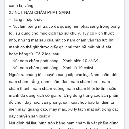
xanh lá, vàng.
2./ NÚT NAM CHÂM PHÁT SÁNG
– Hàng nhập khẩu
– Nút làm bằng nhựa có dạ quang nên phát sáng trong bóng
tối, sử dụng cho mục đích tạo sự chú ý. Tuy có kích thước
nhỏ, nhưng mặt sau của nút có nam châm vẫn tạo lực hít
mạnh có thể giữ được giấy ghi chú trên bề mặt hít lá sắt
hoặc bảng từ. Có 2 loại sau:
– Nút nam châm phát sáng – Xanh biển 10 cái/vỉ
– Nút nam châm phát sáng – Xanh lá 10 cái/vỉ
Ngoài ra chúng tôi chuyên cung cấp các loại Nam châm dẻo,
nam châm trắng, nam châm đen, nam châm ferrit, nam
châm thanh, nam châm vuông, nam châm khối từ tính siêu
mạnh đa dạng kích cỡ giá rẻ. Ứng dụng trong các sản phẩm
đồ chơi, dạy học, văn phòng, sản xuất hộp bao bì, điện tử
điện máy, quảng cáo, may mặc, xử lý tách mạt sắt trong các
dây chuyền sản xuất v
Nút đính tài liệu hình tròn bằng nam châm là vật phẩm dùng