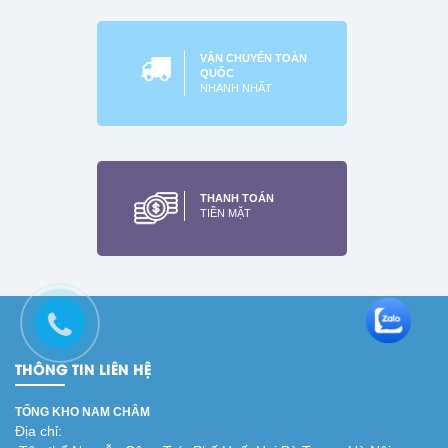
VẬN CHUYỂN TOÀN
QUỐC
NHANH NHẤT
Nam châm móc treo hỏi
D42mm
THANH TOÁN
Xem thêm
TIỀN MẶT
THÔNG TIN LIÊN HỆ
TỔNG KHO NAM CHÂM
Địa chỉ: