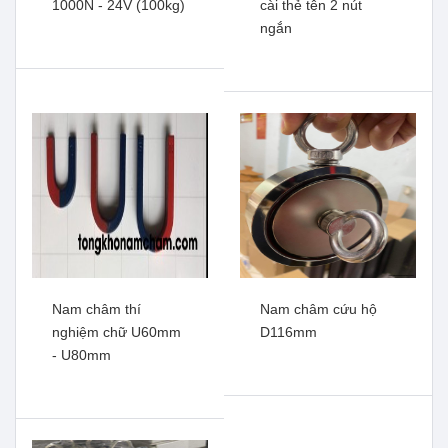
1000N - 24V (100kg)
cài thẻ tên 2 nút
ngắn
Nam châm kẹp Plus cỡ to -
Nam châm súng vệ sinh
nhỏ
nhanh , tiện lợi
Xem thêm
Xem thêm
Nam châm thí
Nam châm cứu hộ
nghiệm chữ U60mm
D116mm
- U80mm
Nam châm điện 1000N -
Nam châm cài áo , cài thẻ
24V (100kg)
tên 2 nút ngắn
Xem thêm