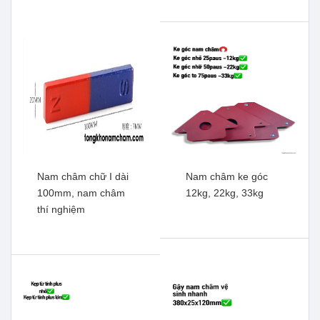
KT: 50x25x15mm
nhanh, tiện dụng
Xem thêm
Xem thêm
Nam châm chữ I dài
Nam châm ke góc
100mm, nam châm
12kg, 22kg, 33kg
thí nghiệm
Nam châm hít cửa tủ bé
Nam châm móc treo kín
KT: 45x15x15mm
D42mm, lực hút manh,
Xem thêm
nam châm cứu hộ
Xem thêm