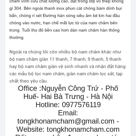
châm vĩnh cữu chất lượng cao, đặt trong lớp vỏ thép không
gỉ 304. Bên ngoài thanh inox phun cát chóng bám dính bụi
bẩn, chóng rỉ sét Đường hàn sóng siêu âm bịt kín hai đầu
chóng vào nước, hạn chế mất lực từ của nam châm bên
trong. Tuổi thọ độ bền cao hơn dàn nam châm hàn thông
thường.
Ngoài ra chúng tôi còn nhiều bộ nam châm khác như
bộ nam châm giàn 11 thanh, 7 thanh, 9 thanh, 5 thanh
hay bộ nam châm giàn vệ sinh nhanh và nhận đặt hàng
các mẫu bộ lọc nam châm, giàn nam châm lọc sắt, tạp
chất theo yêu cầu.
Office :Nguyễn Công Trứ - Phố
Huế- Hai Bà Trưng - Hà Nội
Hotline: 0977576119
Email:
tongkhonamcham@gmail.com -
Website: tongkhonamcham.com