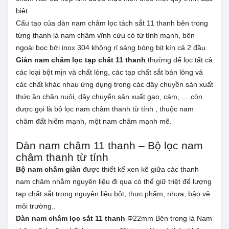
biệt.
Cấu tạo của dàn nam châm lọc tách sắt 11 thanh bên trong
từng thanh là nam châm vĩnh cửu có từ tính mạnh, bên
ngoài bọc bởi inox 304 không rỉ sáng bóng bịt kín cả 2 đầu.
Giàn nam châm lọc tạp chất 11 thanh
thường để lọc tất cả
các loại bột mịn và chất lỏng, các tạp chất sắt bán lỏng và
các chất khác nhau ứng dụng trong các dây chuyền sản xuất
thức ăn chăn nuôi, dây chuyển sản xuất gạo, cám, … còn
được gọi là bộ lọc nam châm thanh từ tính , thuộc nam
châm đất hiếm mạnh, một nam châm mạnh mẽ.
Dàn nam châm 11 thanh – Bộ lọc nam
châm thanh từ tính
Bộ nam châm giàn
được thiết kế xen kẽ giữa các thanh
nam châm nhằm nguyên liệu đi qua có thể giữ triệt để lượng
tạp chất sắt trong nguyên liệu bột, thực phẩm, nhựa, bảo vệ
môi trường..
Dàn nam châm lọc sắt 11 thanh
Φ22mm Bên trong là Nam