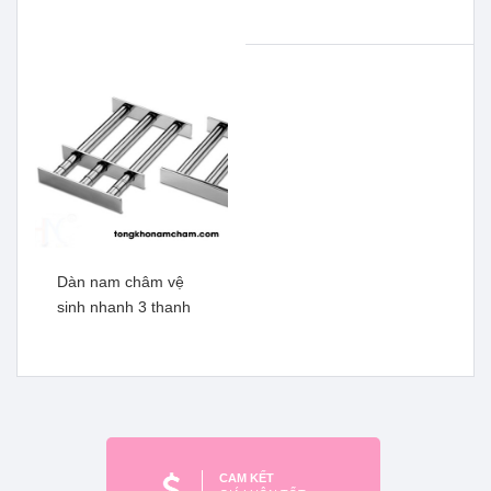
Dàn nam châm vệ
sinh nhanh 3 thanh
Bộ lọc nam châm thanh
Nam châm thanh, nam
Xem thêm
châm lọc sắt.v.v. phi
25x400mm (Lực từ 7000-
8000Gs)
Xem thêm
CAM KẾT